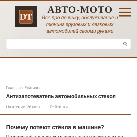
Перейти
АВТО-МОТО
к
контенту
Все про починку, обслуживание и
тюнинг грузовых и легковых
автомобилей своими руками
Поиск:
Главная
»
Рейтинги
Антизапотеватель автомобильных стекол
На чтение:
26 мин
Рейтинги
Почему потеют стёкла в машине?
Потение стёкол внутри машины часто происходит во