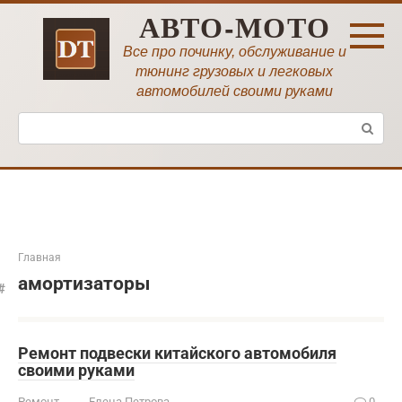
Перейти
АВТО-МОТО
к
контенту
Все про починку, обслуживание и
тюнинг грузовых и легковых
автомобилей своими руками
Поиск:
Главная
амортизаторы
Ремонт подвески китайского автомобиля
своими руками
Ремонт
Елена Петрова
0