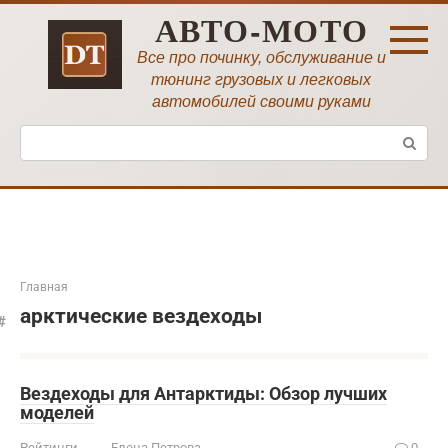
Перейти
АВТО-МОТО
к
контенту
Все про починку, обслуживание и
тюнинг грузовых и легковых
автомобилей своими руками
Поиск:
Главная
арктические вездеходы
Вездеходы для Антарктиды: Обзор лучших
моделей
Рейтинги
Елена Петрова
0