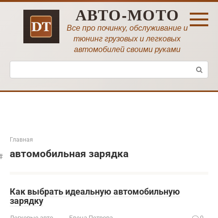
Перейти
АВТО-МОТО
к
контенту
Все про починку, обслуживание и
тюнинг грузовых и легковых
автомобилей своими руками
Поиск:
Главная
автомобильная зарядка
Как выбрать идеальную автомобильную
зарядку
Легковые авто
Елена Петрова
0