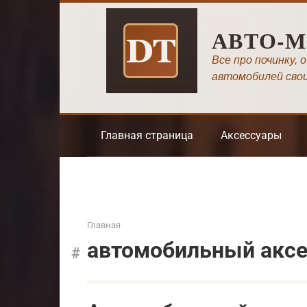
Перейти
к
АВТО-
контенту
Все про починку, 
автомобилей сво
Главная страница
Аксессуары
Главная
автомобильный аксе