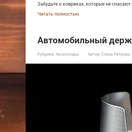
Забудьте о ковриках, которые не спасают.
Читать полностью
Автомобильный держа
Рубрика:
Аксессуары
Автор:
Елена Петрова