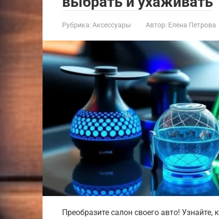
выбрать и ухаживать
Рубрика:
Аксессуары
Автор:
Елена Петрова
Преобразите салон своего авто! Узнайте,