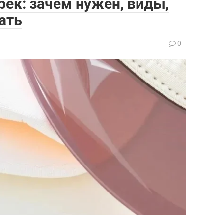
ек: зачем нужен, виды,
ать
0