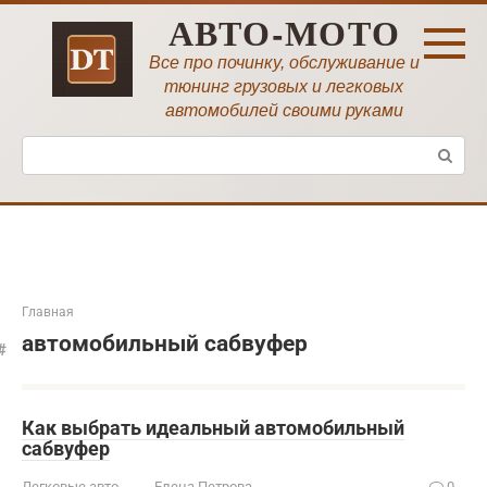
Перейти
АВТО-МОТО
к
контенту
Все про починку, обслуживание и
тюнинг грузовых и легковых
автомобилей своими руками
Поиск:
Главная
автомобильный сабвуфер
Как выбрать идеальный автомобильный
сабвуфер
Легковые авто
Елена Петрова
0