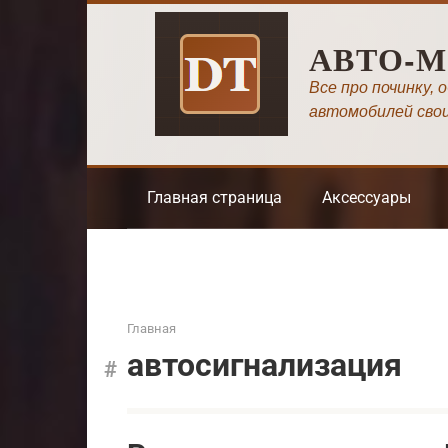
Перейти
к
АВТО-
контенту
Все про починку, 
автомобилей сво
Главная страница
Аксессуары
Главная
автосигнализация