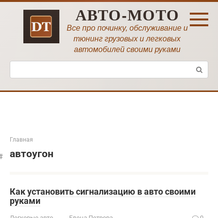
Перейти
АВТО-МОТО
к
контенту
Все про починку, обслуживание и
тюнинг грузовых и легковых
автомобилей своими руками
Поиск:
Главная
автоугон
Как установить сигнализацию в авто своими
руками
Легковые авто
Елена Петрова
0