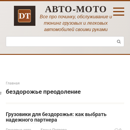
Перейти
АВТО-МОТО
к
контенту
Все про починку, обслуживание и
тюнинг грузовых и легковых
автомобилей своими руками
Поиск:
Главная
бездорожье преодоление
Грузовики для бездорожья: как выбрать
надежного партнера
Грузовые авто
Елена Петрова
0