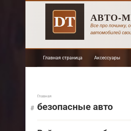
Перейти
к
АВТО-
контенту
Все про починку, 
автомобилей сво
Главная страница
Аксессуары
Главная
безопасные авто