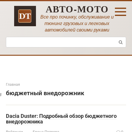
Перейти
АВТО-МОТО
к
контенту
Все про починку, обслуживание и
тюнинг грузовых и легковых
автомобилей своими руками
Поиск:
Главная
бюджетный внедорожник
Dacia Duster: Подробный обзор бюджетного
внедорожника
Рейтинги
Елена Петрова
0