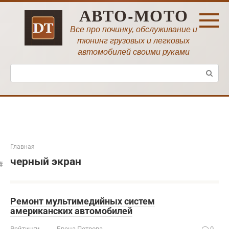
Перейти
АВТО-МОТО
к
контенту
Все про починку, обслуживание и
тюнинг грузовых и легковых
автомобилей своими руками
Поиск:
Главная
черный экран
Ремонт мультимедийных систем
американских автомобилей
Рейтинги
Елена Петрова
0