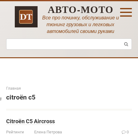
Перейти
АВТО-МОТО
к
контенту
Все про починку, обслуживание и
тюнинг грузовых и легковых
автомобилей своими руками
Поиск:
Главная
citroën c5
Citroën C5 Aircross
Рейтинги
Елена Петрова
0