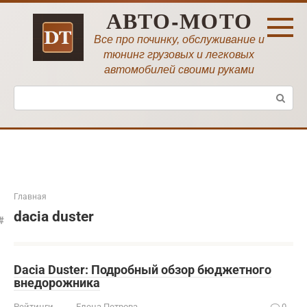
Перейти
АВТО-МОТО
к
контенту
Все про починку, обслуживание и
тюнинг грузовых и легковых
автомобилей своими руками
Поиск:
Главная
dacia duster
Dacia Duster: Подробный обзор бюджетного
внедорожника
Рейтинги
Елена Петрова
0