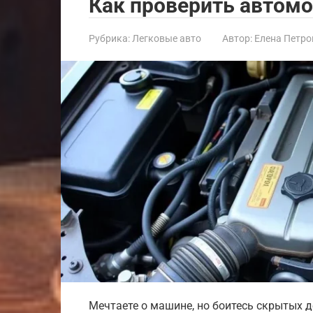
Как проверить автомо
Рубрика:
Легковые авто
Автор:
Елена Петро
Мечтаете о машине, но боитесь скрытых д