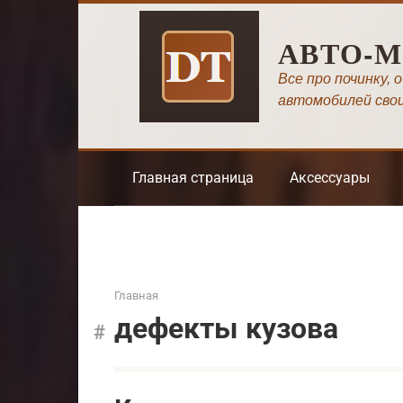
Перейти
к
АВТО-
контенту
Все про починку, 
автомобилей сво
Главная страница
Аксессуары
Главная
дефекты кузова