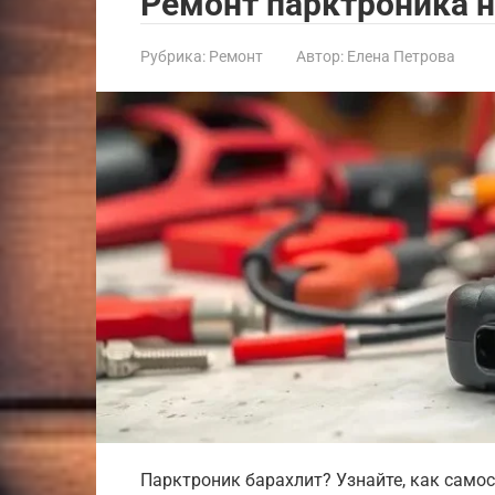
Ремонт парктроника н
Рубрика:
Ремонт
Автор:
Елена Петрова
Парктроник барахлит? Узнайте, как само