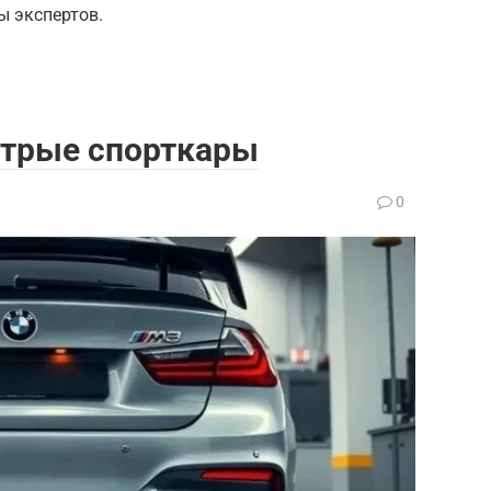
ы экспертов.
трые спорткары
0