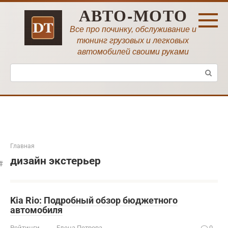
Перейти
АВТО-МОТО
к
контенту
Все про починку, обслуживание и
тюнинг грузовых и легковых
автомобилей своими руками
Поиск:
Главная
дизайн экстерьер
Kia Rio: Подробный обзор бюджетного
автомобиля
Рейтинги
Елена Петрова
0