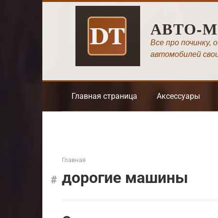
Перейти
к
АВТО-
контенту
Все про починку, 
автомобилей сво
Главная страница
Аксессуары
Главная
дорогие машины