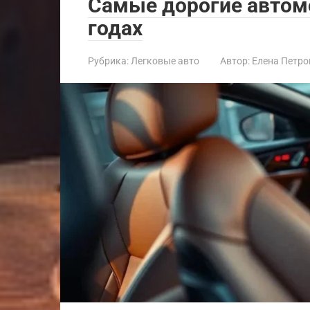
Самые дорогие автомо
годах
Рубрика:
Легковые авто
Автор:
Елена Петро