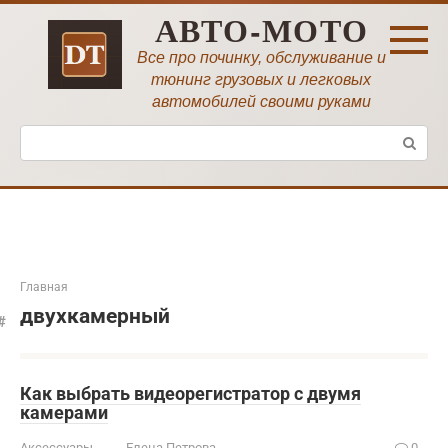
Перейти
АВТО-МОТО
к
контенту
Все про починку, обслуживание и
тюнинг грузовых и легковых
автомобилей своими руками
Поиск:
Главная
двухкамерный
Как выбрать видеорегистратор с двумя
камерами
Аксессуары
Елена Петрова
0