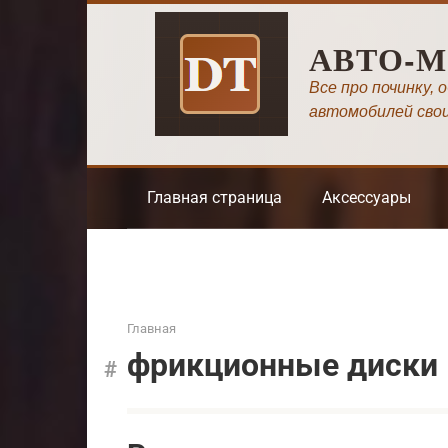
Перейти
к
АВТО-
контенту
Все про починку, 
автомобилей сво
Главная страница
Аксессуары
Главная
фрикционные диски