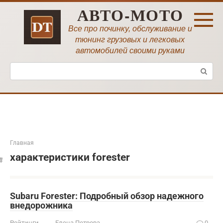
Перейти
АВТО-МОТО
к
контенту
Все про починку, обслуживание и
тюнинг грузовых и легковых
автомобилей своими руками
Поиск:
Главная
характеристики forester
Subaru Forester: Подробный обзор надежного
внедорожника
Рейтинги
Елена Петрова
0