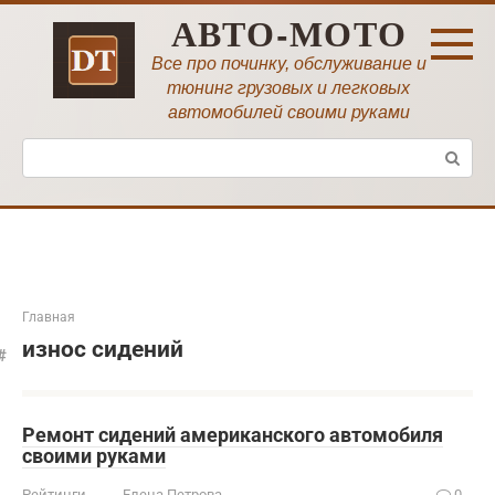
Перейти
АВТО-МОТО
к
контенту
Все про починку, обслуживание и
тюнинг грузовых и легковых
автомобилей своими руками
Поиск:
Главная
износ сидений
Ремонт сидений американского автомобиля
своими руками
Рейтинги
Елена Петрова
0