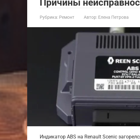
Причины неисправност
Рубрика:
Ремонт
Автор:
Елена Петрова
Индикатор ABS на Renault Scenic загорел