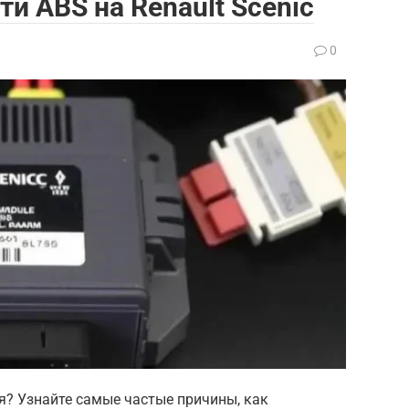
и ABS на Renault Scenic
0
ся? Узнайте самые частые причины, как