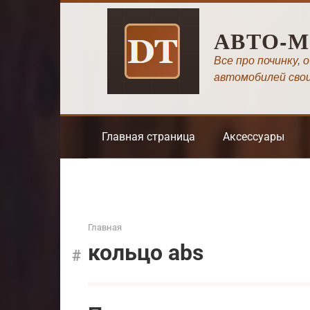
Перейти
к
АВТО-
контенту
Все про починку, 
автомобилей сво
Главная страница
Аксессуары
Главная
кольцо abs