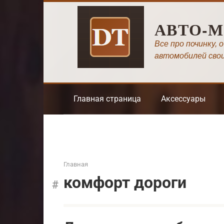
Перейти
к
АВТО-
контенту
Все про починку, 
автомобилей сво
Главная страница
Аксессуары
Главная
комфорт дороги