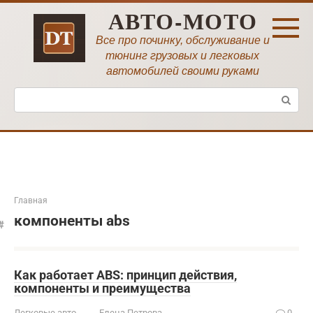
Перейти
АВТО-МОТО
к
контенту
Все про починку, обслуживание и
тюнинг грузовых и легковых
автомобилей своими руками
Поиск:
Главная
компоненты abs
Как работает ABS: принцип действия,
компоненты и преимущества
Легковые авто
Елена Петрова
0