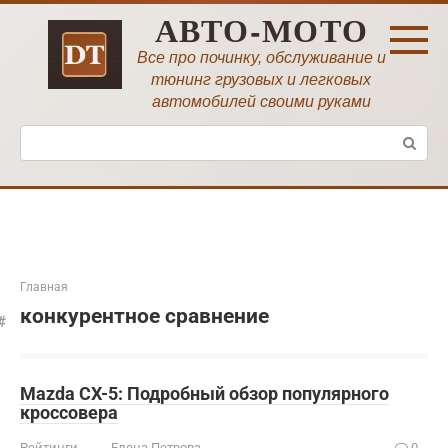
Перейти
АВТО-МОТО
к
контенту
Все про починку, обслуживание и
тюнинг грузовых и легковых
автомобилей своими руками
Поиск:
Главная
конкурентное сравнение
Mazda CX-5: Подробный обзор популярного
кроссовера
Рейтинги
Елена Петрова
0