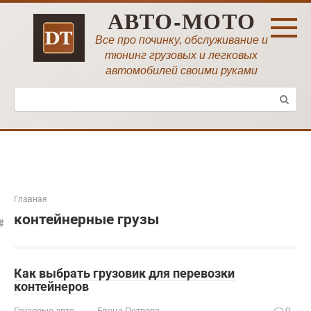
Перейти
АВТО-МОТО
к
контенту
Все про починку, обслуживание и
тюнинг грузовых и легковых
автомобилей своими руками
Поиск:
Главная
контейнерные грузы
Как выбрать грузовик для перевозки
контейнеров
Грузовые авто
Елена Петрова
0