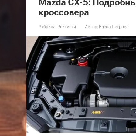
Mazda CX-5: Подробны
кроссовера
Рубрика:
Рейтинги
Автор:
Елена Петрова