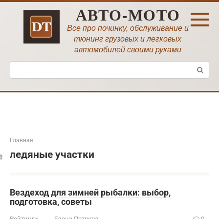
Перейти
АВТО-МОТО
к
контенту
Все про починку, обслуживание и
тюнинг грузовых и легковых
автомобилей своими руками
Поиск:
Главная
ледяные участки
Вездеход для зимней рыбалки: выбор,
подготовка, советы
Рейтинги
Елена Петрова
0