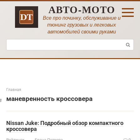
Перейти
АВТО-МОТО
к
контенту
Все про починку, обслуживание и
тюнинг грузовых и легковых
автомобилей своими руками
Поиск:
Главная
маневренность кроссовера
Nissan Juke: Подробный обзор компактного
кроссовера
Рейтинги
Елена Петрова
0