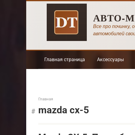
Перейти
к
АВТО-
контенту
Все про починку, 
автомобилей сво
Главная страница
Аксессуары
Главная
mazda cx-5