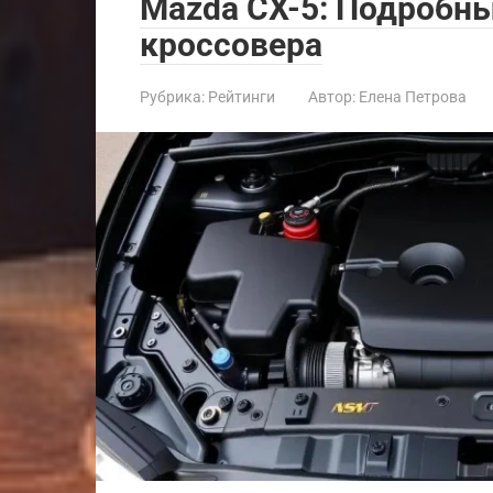
Mazda CX-5: Подробны
кроссовера
Рубрика:
Рейтинги
Автор:
Елена Петрова