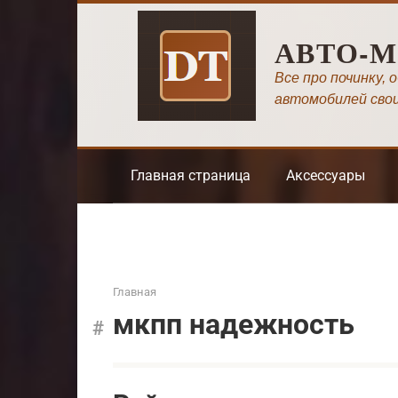
Перейти
к
АВТО-
контенту
Все про починку, 
автомобилей сво
Главная страница
Аксессуары
Главная
мкпп надежность