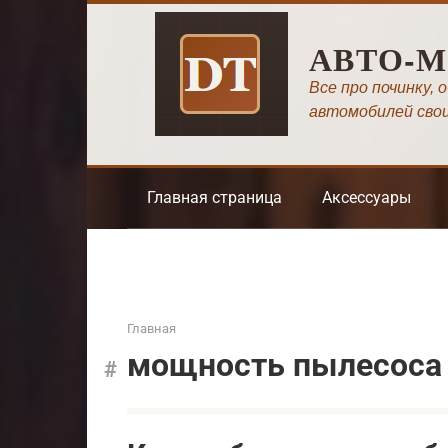
Перейти
к
АВТО-
контенту
Все про починку, 
автомобилей сво
Главная страница
Аксессуары
Главная
мощность пылесоса