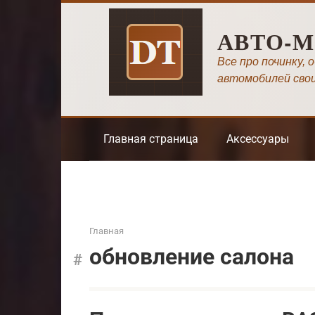
Перейти
к
АВТО-
контенту
Все про починку, 
автомобилей сво
Главная страница
Аксессуары
Главная
обновление салона