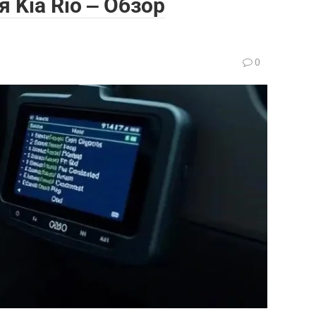
 Kia Rio ‒ Обзор
0