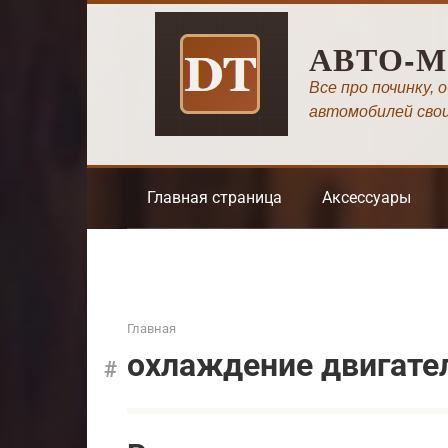
Перейти
к
АВТО-
контенту
Все про починку, 
автомобилей сво
Главная страница
Аксессуары
Главная
охлаждение двигате