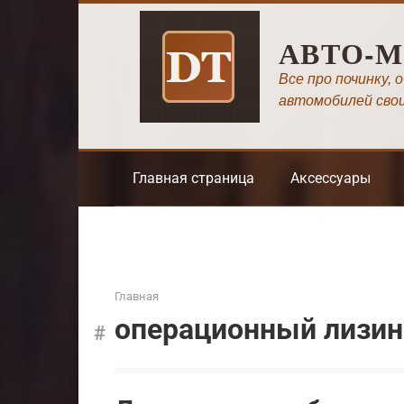
Перейти
к
АВТО-
контенту
Все про починку, 
автомобилей сво
Главная страница
Аксессуары
Главная
операционный лизин