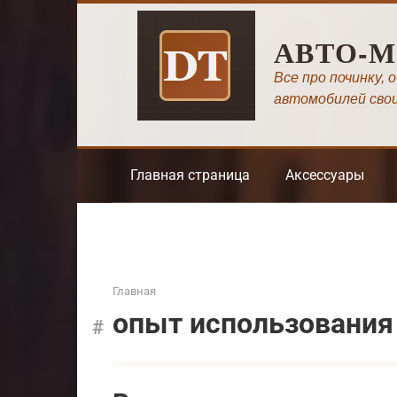
Перейти
к
АВТО-
контенту
Все про починку, 
автомобилей сво
Главная страница
Аксессуары
Главная
опыт использования