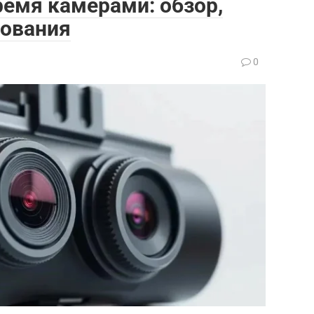
ремя камерами: обзор,
зования
0