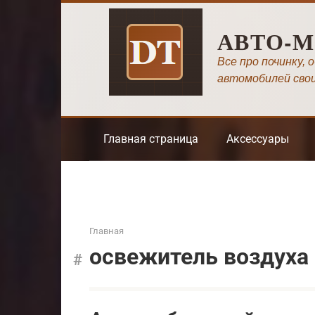
Перейти
к
АВТО-
контенту
Все про починку, 
автомобилей сво
Главная страница
Аксессуары
Главная
освежитель воздуха