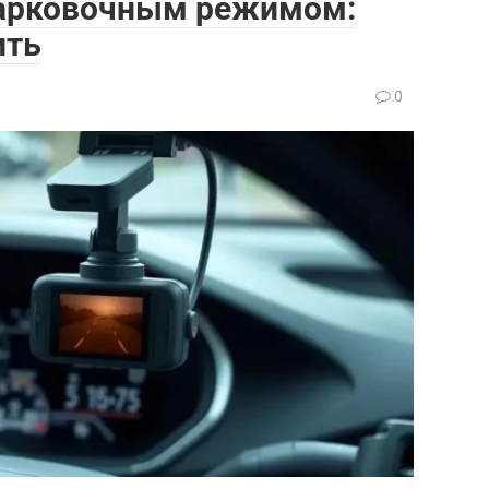
парковочным режимом:
ить
0