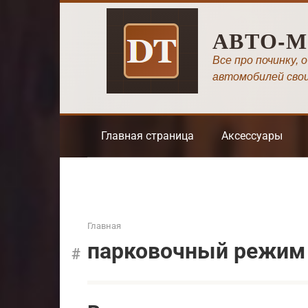
Перейти
к
АВТО-
контенту
Все про починку, 
автомобилей сво
Главная страница
Аксессуары
Главная
парковочный режим