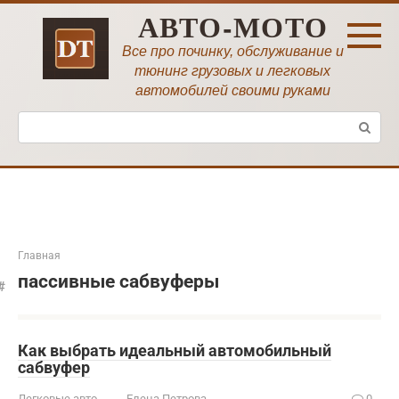
Перейти
АВТО-МОТО
к
контенту
Все про починку, обслуживание и
тюнинг грузовых и легковых
автомобилей своими руками
Поиск:
Главная
пассивные сабвуферы
Как выбрать идеальный автомобильный
сабвуфер
Легковые авто
Елена Петрова
0