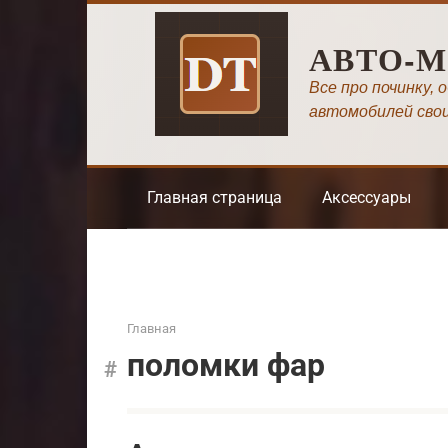
Перейти
к
АВТО-
контенту
Все про починку, 
автомобилей сво
Главная страница
Аксессуары
Главная
поломки фар