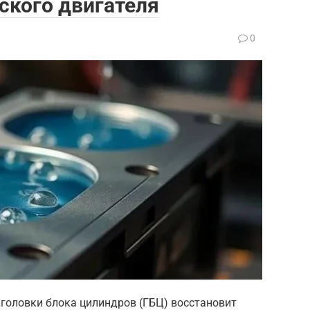
ского двигателя
0
 головки блока цилиндров (ГБЦ) восстановит