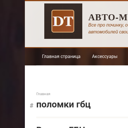
Перейти
к
АВТО-
контенту
Все про починку, 
автомобилей сво
Главная страница
Аксессуары
Главная
поломки гбц