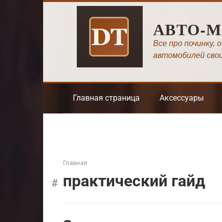
Перейти
к
АВТО-
контенту
Все про починку, 
автомобилей сво
Главная страница
Аксессуары
Главная
практический гайд