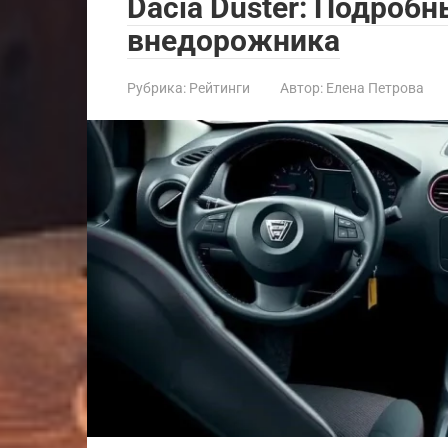
Dacia Duster: Подроб
внедорожника
Рубрика:
Рейтинги
Автор:
Елена Петрова