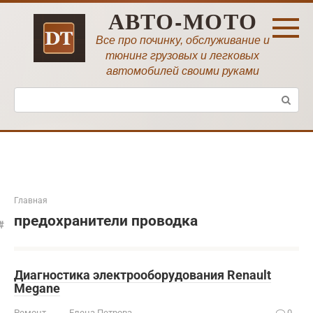
Перейти
АВТО-МОТО
к
контенту
Все про починку, обслуживание и
тюнинг грузовых и легковых
автомобилей своими руками
Поиск:
Главная
предохранители проводка
Диагностика электрооборудования Renault
Megane
Ремонт
Елена Петрова
0