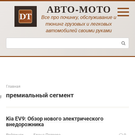
Перейти
АВТО-МОТО
к
контенту
Все про починку, обслуживание и
тюнинг грузовых и легковых
автомобилей своими руками
Поиск:
Главная
премиальный сегмент
Kia EV9: Обзор нового электрического
внедорожника
Рейтинги
Елена Петрова
0