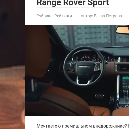
Range Rover Sport
Рубрика:
Рейтинги
Автор:
Елена Петрова
Мечтаете о премиальном внедорожнике? Ra